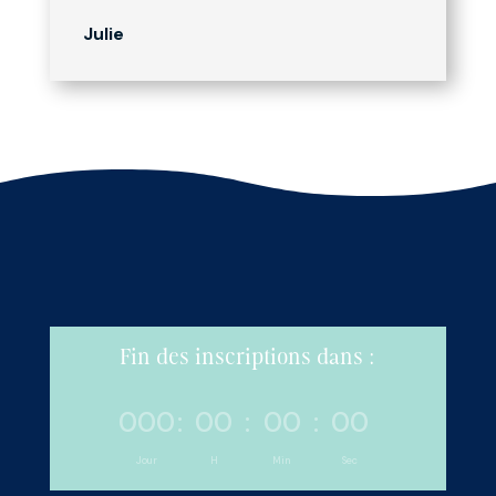
Julie
Fin des inscriptions dans :
000
:
00
:
00
:
00
Jour
H
Min
Sec