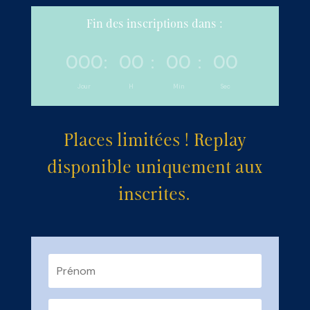
Fin des inscriptions dans :
000
00
00
00
:
:
:
Jour
H
Min
Sec
Places limitées ! Replay
disponible uniquement aux
inscrites.